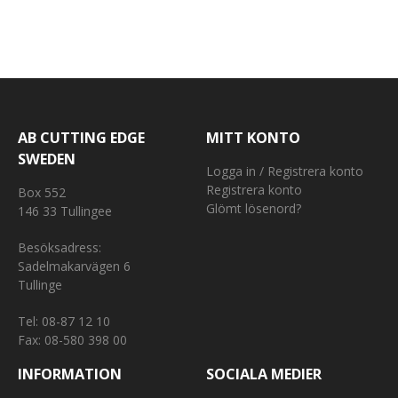
AB CUTTING EDGE
MITT KONTO
SWEDEN
Logga in / Registrera konto
Registrera konto
Box 552
Glömt lösenord?
146 33 Tullingee
Besöksadress:
Sadelmakarvägen 6
Tullinge
Tel:
08-87 12 10
Fax: 08-580 398 00
INFORMATION
SOCIALA MEDIER