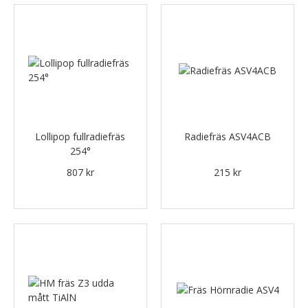
Lollipop fullradiefräs
Radiefräs ASV4ACB
254°
807 kr
215 kr