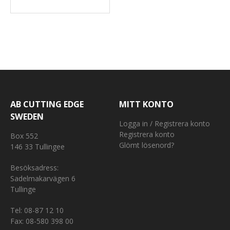
AB CUTTING EDGE
MITT KONTO
SWEDEN
Logga in / Registrera konto
Registrera konto
Box 552
Glömt lösenord?
146 33 Tullingee
Besöksadress:
Sadelmakarvägen 6
Tullinge
Tel:
08-87 12 10
Fax: 08-580 398 00