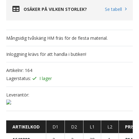
OSÄKER PÅ VILKEN STORLEK?
Se tabell
Mångsidig tvåskärig HM fräs för de flesta material.
Inloggning krävs för att handla i butiken!
Artikelnr:
164
Lagerstatus:
I lager
Leverantör:
ARTIKELKOD
D1
D2
L1
L2
PRIS